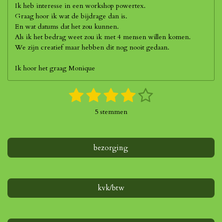
Ik heb interesse in een workshop powertex.
Graag hoor ik wat de bijdrage dan is.
En wat datums dat het zou kunnen.
Als ik het bedrag weet zou ik met 4 mensen willen komen.
We zijn creatief maar hebben dit nog nooit gedaan.
Ik hoor het graag Monique
1
2
3
4
5
S
R
t
a
s
s
s
s
s
e
5 stemmen
t
m
t
t
t
t
t
i
m
n
e
e
e
e
e
e
g
bezorging
n
r
r
r
r
r
:
4
r
r
r
r
s
e
e
e
e
t
kvk/btw
e
n
n
n
n
r
r