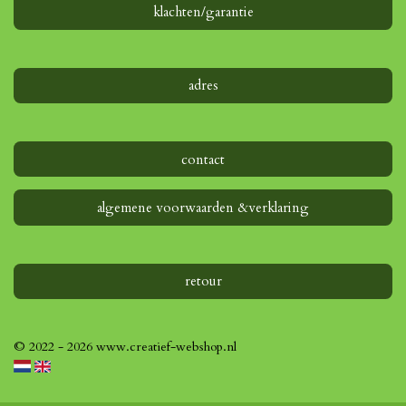
e
klachten/garantie
n
adres
contact
algemene voorwaarden &verklaring
retour
© 2022 - 2026 www.creatief-webshop.nl