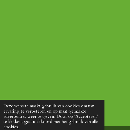
Deze website maakt gebruik van cookies om uw
ervaring te verbeteren en op maat gemaakte
advertenties weer te geven. Door op ‘Accepteren’
te klikken, gaat u akkoord met het gebruik van alle
cookies.