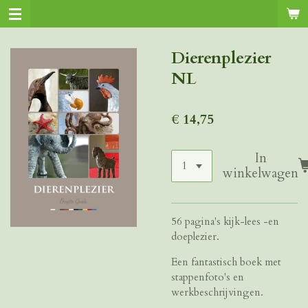
Ga
direct
naar
Dierenplezier
de
NL
hoofdinhoud
€ 14,75
In
winkelwagen
56 pagina's kijk-lees -en
doeplezier.
Een fantastisch boek met
stappenfoto's en
werkbeschrijvingen.