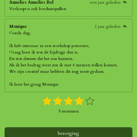
Annelies Annelies Bol
een jaar geleden
Verkoopt u ook borduurspullen
Monique
2 jaar geleden
Goede dag,
Ik heb interesse in een workshop powertex.
Graag hoor ik wat de bijdrage dan is.
En wat datums dat het zou kunnen.
Als ik het bedrag weet zou ik met 4 mensen willen komen.
We zijn creatief maar hebben dit nog nooit gedaan.
Ik hoor het graag Monique
1
2
3
4
5
S
R
t
a
s
s
s
s
s
e
5 stemmen
t
m
t
t
t
t
t
i
m
n
e
e
e
e
e
e
g
bezorging
n