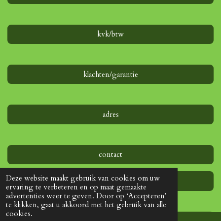
r
r
r
r
r
:
4
r
r
r
r
s
e
e
e
e
t
kvk/btw
e
n
n
n
n
r
r
e
klachten/garantie
n
adres
contact
Deze website maakt gebruik van cookies om uw
algemene voorwaarden &verklaring
ervaring te verbeteren en op maat gemaakte
advertenties weer te geven. Door op ‘Accepteren’
te klikken, gaat u akkoord met het gebruik van alle
cookies.