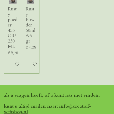
Rust
Rust
y
y
poed
Pow
er
der
455
50ml
GR/
/95
230
gr
ML
€ 4,25
€ 9,70
In winkelwagen
In winkelwagen
als u vragen heeft, of u kunt iets niet vinden,
kunt u altijd mailen naar:
info@creatief-
webshop.nl