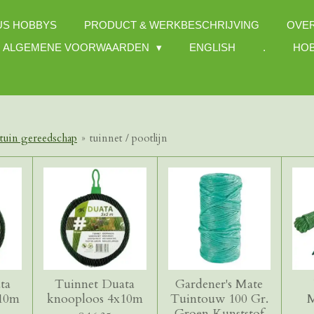
US HOBBYS
PRODUCT & WERKBESCHRIJVING
OVE
ALGEMENE VOORWAARDEN
ENGLISH
.
HOB
tuin gereedschap
»
tuinnet / pootlijn
ta
Tuinnet Duata
Gardener's Mate
x10m
knooploos 4x10m
Tuintouw 100 Gr.
M
Groen Kunststof