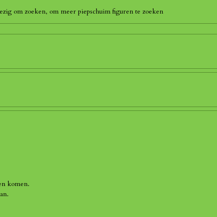
 bezig om zoeken, om meer piepschuim figuren te zoeken
len komen.
an.