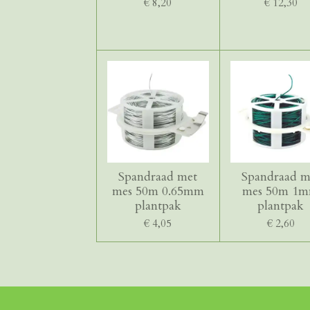
€ 8,20
€ 12,30
Spandraad met
Spandraad m
mes 50m 0.65mm
mes 50m 1
plantpak
plantpak
€ 4,05
€ 2,60