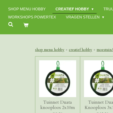
Ga
SHOP MENU HOBBY
CREATIEF HOBBY
TRU
direct
naar
WORKSHOPS POWERTEX
VRAGEN STELLEN
de
hoofdinhoud
shop menu hobby
»
creatief hobby
»
moestuin/
Tuinnet Duata
Tuinnet Dua
knooploos 2x10m
Knooploos 3