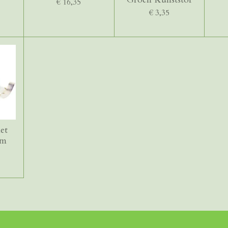
€ 16,35
€ 3,35
et
mm