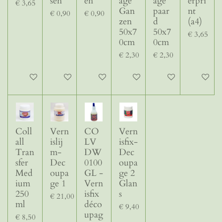
sen
en
age
age
erpri
€ 3,65
Gan
paar
nt
€ 0,90
€ 0,90
zen
d
(a4)
50x7
50x7
€ 3,65
0cm
0cm
€ 2,30
€ 2,30
In winkelwagen
In winkelwagen
In winkelwagen
In winkelwagen
In winkelwagen
In winke
Coll
Vern
CO
Vern
all
islij
LV
isfix-
Tran
m-
DW
Dec
sfer
Dec
0100
oupa
Med
oupa
GL -
ge 2
ium
ge 1
Vern
Glan
250
isfix
s
€ 21,00
ml
déco
€ 9,40
upag
€ 8,50