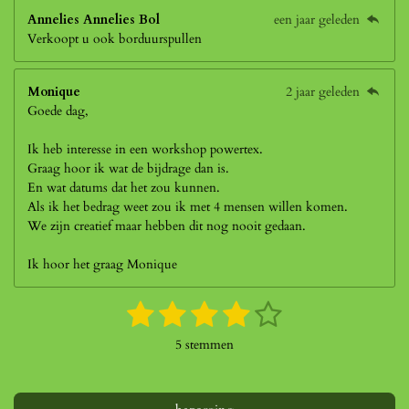
Annelies Annelies Bol
een jaar geleden
Verkoopt u ook borduurspullen
Monique
2 jaar geleden
Goede dag,
Ik heb interesse in een workshop powertex.
Graag hoor ik wat de bijdrage dan is.
En wat datums dat het zou kunnen.
Als ik het bedrag weet zou ik met 4 mensen willen komen.
We zijn creatief maar hebben dit nog nooit gedaan.
Ik hoor het graag Monique
1
2
3
4
5
S
R
t
a
s
s
s
s
s
e
5 stemmen
t
m
t
t
t
t
t
i
m
n
e
e
e
e
e
e
g