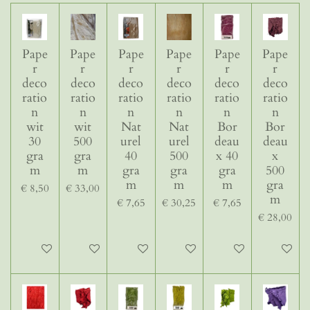
Pape
Pape
Pape
Pape
Pape
Pape
r
r
r
r
r
r
deco
deco
deco
deco
deco
deco
ratio
ratio
ratio
ratio
ratio
ratio
n
n
n
n
n
n
wit
wit
Nat
Nat
Bor
Bor
30
500
urel
urel
deau
deau
gra
gra
40
500
x 40
x
m
m
gra
gra
gra
500
m
m
m
gra
€ 8,50
€ 33,00
m
€ 7,65
€ 30,25
€ 7,65
€ 28,00
In winkelwagen
In winkelwagen
In winkelwagen
In winkelwagen
In winkelwagen
In winke