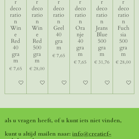
r
r
r
r
r
r
deco
deco
deco
deco
deco
deco
ratio
ratio
ratio
ratio
ratio
ratio
n
n
n
n
n
n
Win
Win
Geel
Ora
Jeans
Fuch
e
e
40
nje
Blue
sia
Red
Red
gra
40
500
500
40
500
m
gra
gra
gra
gra
gra
m
m
m
€ 7,65
m
m
€ 7,65
€ 31,76
€ 28,00
€ 7,65
€ 28,00
In winkelwagen
In winkelwagen
In winkelwagen
In winkelwagen
Houd mij op de hoo
In winke
als u vragen heeft, of u kunt iets niet vinden,
kunt u altijd mailen naar:
info@creatief-