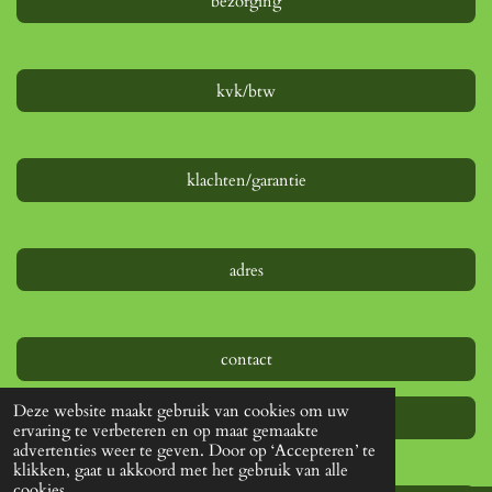
bezorging
n
r
r
r
r
r
:
4
r
r
r
r
s
e
e
e
e
t
kvk/btw
e
n
n
n
n
r
r
e
klachten/garantie
n
adres
contact
Deze website maakt gebruik van cookies om uw
algemene voorwaarden &verklaring
ervaring te verbeteren en op maat gemaakte
advertenties weer te geven. Door op ‘Accepteren’ te
klikken, gaat u akkoord met het gebruik van alle
cookies.