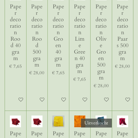
Pape
Pape
Pape
Pape
Pape
Pape
r
r
r
r
r
r
deco
deco
deco
deco
deco
deco
ratio
ratio
ratio
ratio
ratio
ratio
n
n
n
n
n
n
Roo
Roo
Gro
Lim
Oliv
Paar
d 40
d
en
e
e
s 500
gra
500
40
Gree
Gro
gra
m
gra
gra
n 40
en
m
m
m
gra
500
€ 7,65
€ 28,00
m
gra
€ 28,00
€ 7,65
m
€ 7,65
€ 28,00
In winkelwagen
In winkelwagen
In winkelwagen
In winkelwagen
In winkelwagen
In winke
Uitverkocht
Pape
Pape
Pape
Pape
Pape
Pape