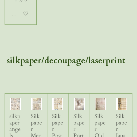
In winkelwagen
silkpaper/decoupage/laserprint
silkp
Silk
Silk
Silk
Silk
Silk
aper
pape
pape
pape
pape
pape
ange
r
r
r
r
r
ls
Mec
Post
Port
Old
Japa