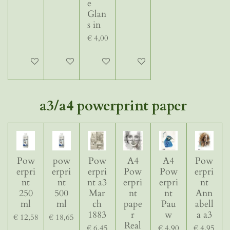
e
Glan
s in
€ 4,00
In winkelwagen
In winkelwagen
In winkelwagen
In winkelwagen
a3/a4 powerprint paper
Pow
pow
Pow
A4
A4
Pow
erpri
erpri
erpri
Pow
Pow
erpri
nt
nt
nt a3
erpri
erpri
nt
250
500
Mar
nt
nt
Ann
ml
ml
ch
pape
Pau
abell
1883
r
w
a a3
€ 12,58
€ 18,65
Real
€ 6,45
€ 4,90
€ 4,95