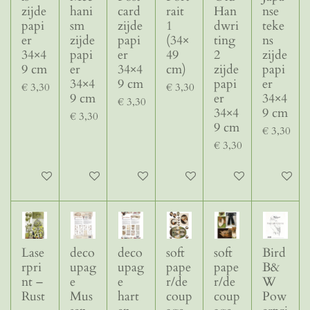
zijde
hani
card
rait
Han
nse
papi
sm
zijde
1
dwri
teke
er
zijde
papi
(34×
ting
ns
34×4
papi
er
49
2
zijde
9 cm
er
34×4
cm)
zijde
papi
34×4
9 cm
papi
er
€ 3,30
€ 3,30
9 cm
er
34×4
€ 3,30
34×4
9 cm
€ 3,30
9 cm
€ 3,30
€ 3,30
In winkelwagen
In winkelwagen
In winkelwagen
In winkelwagen
In winkelwagen
In winke
Lase
deco
deco
soft
soft
Bird
rpri
upag
upag
pape
pape
B&
nt –
e
e
r/de
r/de
W
Rust
Mus
hart
coup
coup
Pow