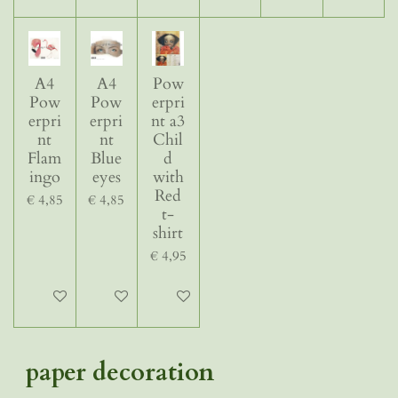
A4
A4
Pow
Pow
Pow
erpri
erpri
erpri
nt a3
nt
nt
Chil
Flam
Blue
d
ingo
eyes
with
Red
€ 4,85
€ 4,85
t-
shirt
€ 4,95
In winkelwagen
In winkelwagen
In winkelwagen
paper decoration