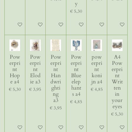
y
€ 5,30
In winkelwagen
In winkelwagen
In winkelwagen
In winkelwagen
In winkelwagen
In winke
Pow
Pow
Pow
Pow
pow
A4
erpri
erpri
erpri
erpri
erpri
Pow
nt
nt
nt
nt
nt
erpri
Hop
Elod
Han
Blue
koni
nt
e a4
ie a3
dwri
elep
jn a4
Writ
ghti
hant
ten
€ 5,30
€ 3,95
€ 4,85
ng
s a4
in
a3
your
€ 4,85
eyes
€ 3,95
€ 5,30
In winkelwagen
In winkelwagen
In winkelwagen
In winkelwagen
In winkelwagen
In winke