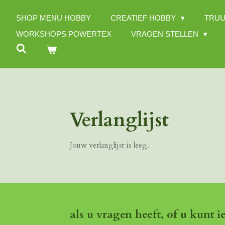
Ga
SHOP MENU HOBBY
CREATIEF HOBBY
TRUU
direct
naar
WORKSHOPS POWERTEX
VRAGEN STELLEN
de
hoofdinhoud
Verlanglijst
Jouw verlanglijst is leeg.
als u vragen heeft, of u kunt i