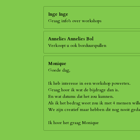
Inge Inge
Graag info’s over workshops
Annelies Annelies Bol
Verkoopt u ook borduurspullen
Monique
Goede dag,
Ik heb interesse in een workshop powertex.
Graag hoor ik wat de bijdrage dan is.
En wat datums dat het zou kunnen.
Als ik het bedrag weet zou ik met 4 mensen wil
We zijn creatief maar hebben dit nog nooit geda
Ik hoor het graag Monique
R