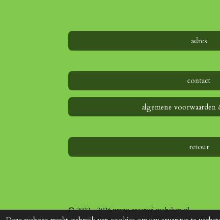
adres
contact
algemene voorwaarden 
retour
© 2022 - 2026 www.creatief-webshop.nl