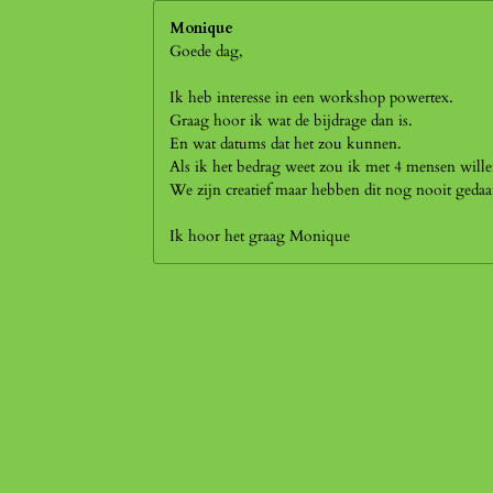
Monique
Goede dag,
Ik heb interesse in een workshop powertex.
Graag hoor ik wat de bijdrage dan is.
En wat datums dat het zou kunnen.
Als ik het bedrag weet zou ik met 4 mensen wil
We zijn creatief maar hebben dit nog nooit gedaa
Ik hoor het graag Monique
R
a
t
i
n
g
:
4
s