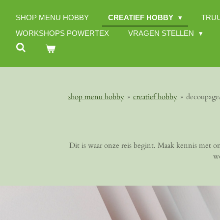
Ga
SHOP MENU HOBBY
CREATIEF HOBBY
TRU
direct
naar
WORKSHOPS POWERTEX
VRAGEN STELLEN
de
hoofdinhoud
shop menu hobby
»
creatief hobby
»
decoupage
Dit is waar onze reis begint. Maak kennis met on
wo