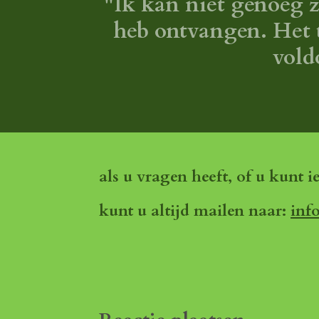
"Ik kan niet genoeg z
heb ontvangen. Het t
vold
als u vragen heeft, of u kunt i
kunt u altijd mailen naar:
inf