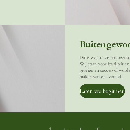
Buitengewo
Dit is waar onze reis begin
Wij staan voor kwaliteit en 
groeien en succesvol worden
maken van ons verhaal.
Laten we beginnen