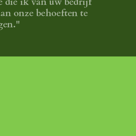
 die ik van uw bedrijf
aan onze behoeften te
gen."