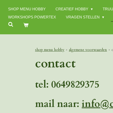
Ga
SHOP MENU HOBBY
CREATIEF HOBBY
TRUU
direct
naar
WORKSHOPS POWERTEX
VRAGEN STELLEN
de
hoofdinhoud
shop menu hobby
»
algemene voorwaarden
»
contact
tel: 0649829375
mail naar:
info@c