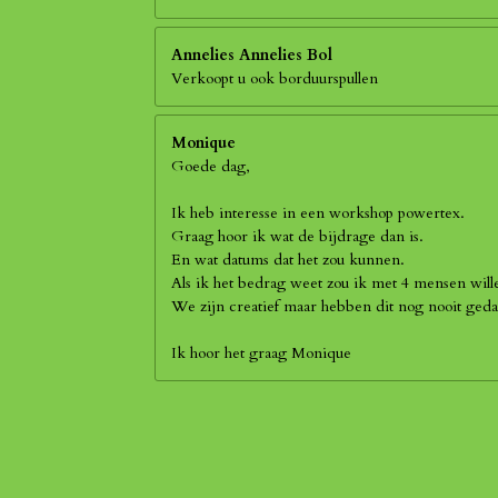
Annelies Annelies Bol
Verkoopt u ook borduurspullen
Monique
Goede dag,
Ik heb interesse in een workshop powertex.
Graag hoor ik wat de bijdrage dan is.
En wat datums dat het zou kunnen.
Als ik het bedrag weet zou ik met 4 mensen wil
We zijn creatief maar hebben dit nog nooit geda
Ik hoor het graag Monique
R
a
t
i