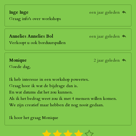
Inge Inge
een jaar geleden
Graag info’s over workshops
Annelies Annelies Bol
een jaar geleden
Verkoopt u ook borduurspullen
Monique
2 jaar geleden
Goede dag,
Ik heb interesse in een workshop powertex.
Graag hoor ik wat de bijdrage dan is.
En wat datums dat het zou kunnen.
Als ik het bedrag weet zou ik met 4 mensen willen komen.
We zijn creatief maar hebben dit nog nooit gedaan.
Ik hoor het graag Monique
1
2
3
4
5
S
R