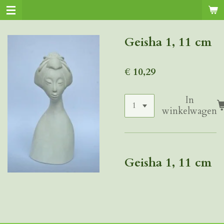
Ga
direct
naar
Geisha 1, 11 cm
de
hoofdinhoud
€ 10,29
In
winkelwagen
Geisha 1, 11 cm