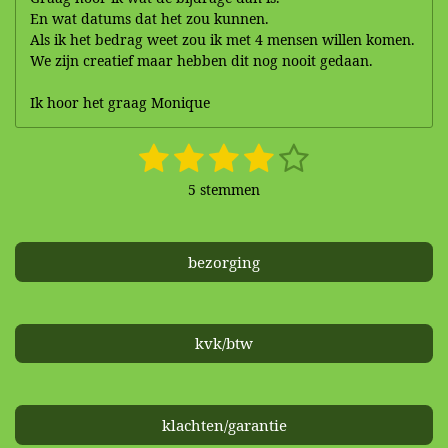
En wat datums dat het zou kunnen.
Als ik het bedrag weet zou ik met 4 mensen willen komen.
We zijn creatief maar hebben dit nog nooit gedaan.
Ik hoor het graag Monique
1
2
3
4
5
S
R
t
a
s
s
s
s
s
e
5 stemmen
t
m
t
t
t
t
t
i
m
n
e
e
e
e
e
e
g
bezorging
n
r
r
r
r
r
:
4
r
r
r
r
s
e
e
e
e
t
kvk/btw
e
n
n
n
n
r
r
klachten/garantie
e
n