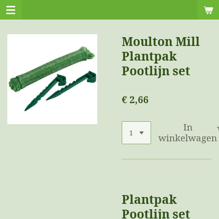
Ga
direct
naar
Moulton Mill
de
Plantpak
hoofdinhoud
Pootlijn set
€ 2,66
In
winkelwagen
Plantpak
Pootlijn set