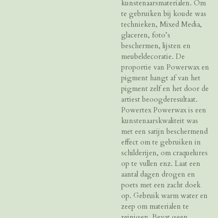
kunstenaarsmaterialen. Om
te gebruiken bij koude was
technieken, Mixed Media,
glaceren, foto’s
beschermen, lijsten en
meubeldecoratie. De
proportie van Powerwax en
pigment hangt af van het
pigment zelf en het door de
artiest beoogderesultaat.
Powertex Powerwax is een
kunstenaarskwaliteit was
met een satijn beschermend
effect om te gebruiken in
schilderijen, om craquelures
op te vullen enz. Laat een
aantal dagen drogen en
poets met een zacht doek
op. Gebruik warm water en
zeep om materialen te
reinigen. Bevat geen