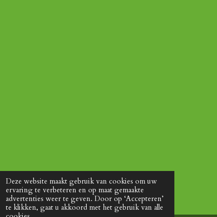
Deze website maakt gebruik van cookies om uw
ervaring te verbeteren en op maat gemaakte
advertenties weer te geven. Door op ‘Accepteren’
te klikken, gaat u akkoord met het gebruik van alle
cookies.