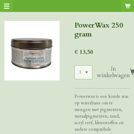
Ga
direct
naar
PowerWax 250
de
gram
hoofdinhoud
€ 13,50
In
winkelwagen
Powerwax is een koude was
op waterbasis om te
mengen met pigmenten,
metaalpigmenten, zand,
acryl verf, kleurstoffen en
andere compatibele