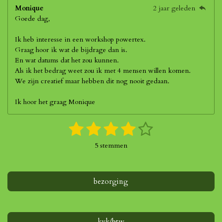
Monique
2 jaar geleden
Goede dag,
Ik heb interesse in een workshop powertex.
Graag hoor ik wat de bijdrage dan is.
En wat datums dat het zou kunnen.
Als ik het bedrag weet zou ik met 4 mensen willen komen.
We zijn creatief maar hebben dit nog nooit gedaan.
Ik hoor het graag Monique
1
2
3
4
5
S
R
t
a
s
s
s
s
s
e
5 stemmen
t
m
t
t
t
t
t
i
m
n
e
e
e
e
e
e
g
bezorging
n
r
r
r
r
r
:
4
r
r
r
r
s
t
kvk/btw