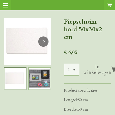
Ga
direct
naar
Piepschuim
de
bord 50x30x2
hoofdinhoud
cm
€ 6,05
In
winkelwagen
Product specificaties
Lengte|:50 cm
Breedte:30 cm