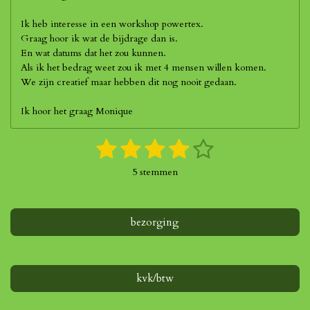
Ik heb interesse in een workshop powertex.
Graag hoor ik wat de bijdrage dan is.
En wat datums dat het zou kunnen.
Als ik het bedrag weet zou ik met 4 mensen willen komen.
We zijn creatief maar hebben dit nog nooit gedaan.
Ik hoor het graag Monique
1
2
3
4
5
S
R
t
a
s
s
s
s
s
e
5 stemmen
t
m
t
t
t
t
t
i
m
n
e
e
e
e
e
e
g
bezorging
n
r
r
r
r
r
:
4
r
r
r
r
s
e
e
e
e
t
kvk/btw
e
n
n
n
n
r