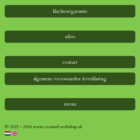
r
e
klachten/garantie
n
adres
contact
algemene voorwaarden &verklaring
retour
© 2022 - 2026 www.creatief-webshop.nl