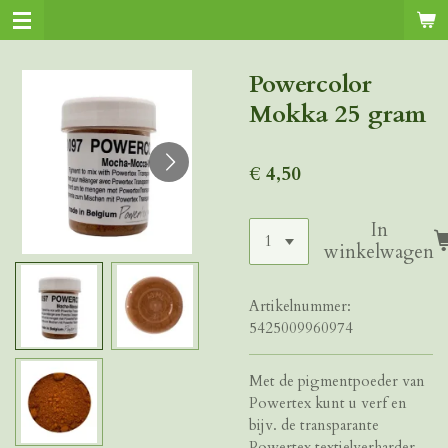
Ga
direct
naar
Powercolor
de
Mokka 25 gram
hoofdinhoud
€ 4,50
In
winkelwagen
Artikelnummer:
5425009960974
Met de pigmentpoeder van
Powertex kunt u verf en
bijv. de transparante
Powertex textielverharder