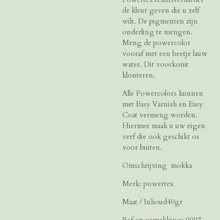
de kleur geven die u zelf
wilt. De pigmenten zijn
onderling te mengen.
Meng de powercolor
vooraf met een beetje lauw
water. Dit voorkomt
klonteren.
Alle Powercolors kunnen
met Easy Varnish en Easy
Coat vermeng worden.
Hiermee maak u uw eigen
verf die ook geschikt os
voor buiten.
Omschrijving mokka
Merk: powertex
Maat / Inhoud40gr
Ref.op verpakking: 0097