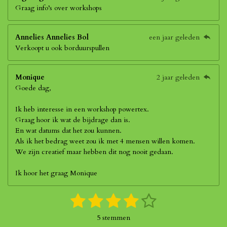
Graag info’s over workshops
Annelies Annelies Bol
een jaar geleden
Verkoopt u ook borduurspullen
Monique
2 jaar geleden
Goede dag,
Ik heb interesse in een workshop powertex.
Graag hoor ik wat de bijdrage dan is.
En wat datums dat het zou kunnen.
Als ik het bedrag weet zou ik met 4 mensen willen komen.
We zijn creatief maar hebben dit nog nooit gedaan.
Ik hoor het graag Monique
1
2
3
4
5
S
R
t
a
s
s
s
s
s
e
5 stemmen
t
m