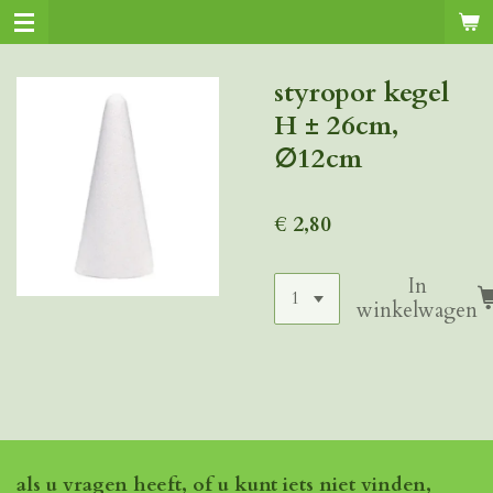
Ga
direct
naar
styropor kegel
de
H ± 26cm,
hoofdinhoud
∅12cm
€ 2,80
In
winkelwagen
als u vragen heeft, of u kunt iets niet vinden,