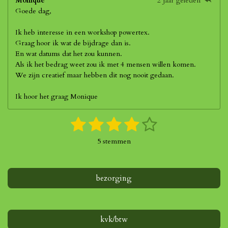
Monique
2 jaar geleden
Goede dag,
Ik heb interesse in een workshop powertex.
Graag hoor ik wat de bijdrage dan is.
En wat datums dat het zou kunnen.
Als ik het bedrag weet zou ik met 4 mensen willen komen.
We zijn creatief maar hebben dit nog nooit gedaan.
Ik hoor het graag Monique
1
2
3
4
5
S
R
t
a
s
s
s
s
s
e
5 stemmen
t
m
t
t
t
t
t
i
m
n
e
e
e
e
e
e
g
bezorging
n
r
r
r
r
r
:
4
r
r
r
r
s
e
e
e
e
t
kvk/btw