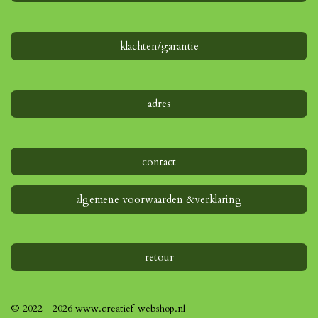
e
n
n
n
n
r
r
e
klachten/garantie
n
adres
contact
algemene voorwaarden &verklaring
retour
© 2022 - 2026 www.creatief-webshop.nl