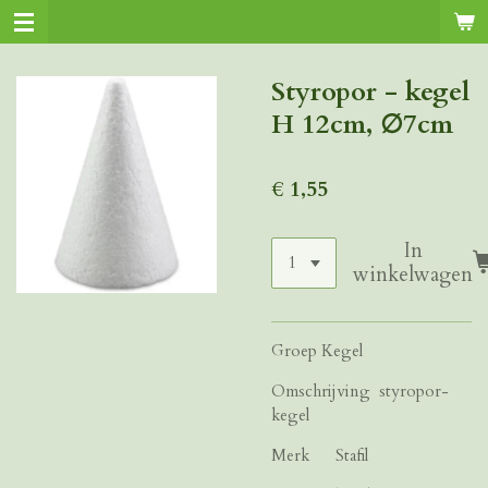
Ga
direct
naar
Styropor - kegel
de
H 12cm, ∅7cm
hoofdinhoud
€ 1,55
In
winkelwagen
Groep Kegel
Omschrijving styropor-
kegel
Merk Stafil