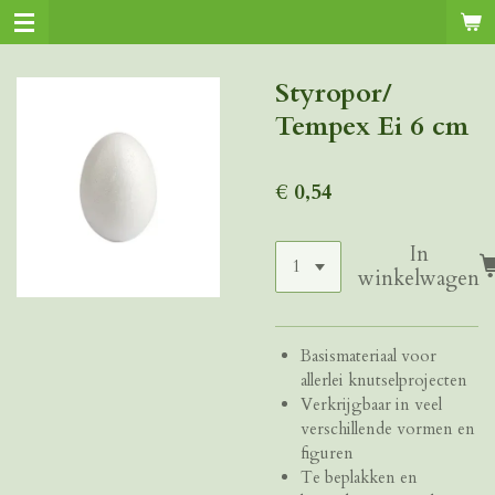
Ga
direct
naar
Styropor/
de
Tempex Ei 6 cm
hoofdinhoud
€ 0,54
In
winkelwagen
Basismateriaal voor
allerlei knutselprojecten
Verkrijgbaar in veel
verschillende vormen en
figuren
Te beplakken en