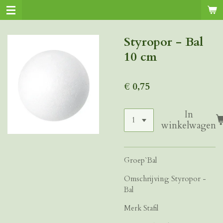
Ga
direct
naar
Styropor - Bal
de
10 cm
hoofdinhoud
€ 0,75
In
winkelwagen
Groep`Bal
Omschrijving Styropor -
Bal
Merk Stafil