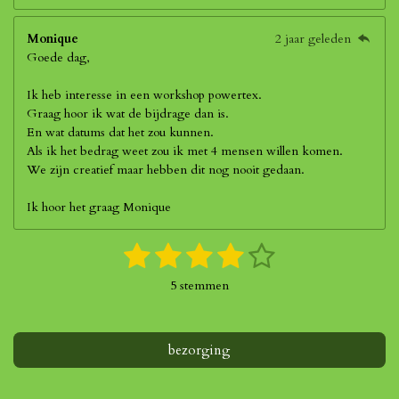
Monique
2 jaar geleden
Goede dag,
Ik heb interesse in een workshop powertex.
Graag hoor ik wat de bijdrage dan is.
En wat datums dat het zou kunnen.
Als ik het bedrag weet zou ik met 4 mensen willen komen.
We zijn creatief maar hebben dit nog nooit gedaan.
Ik hoor het graag Monique
1
2
3
4
5
S
R
t
a
s
s
s
s
s
e
5 stemmen
t
m
t
t
t
t
t
i
m
n
e
e
e
e
e
e
g
bezorging
n
r
r
r
r
r
:
4
r
r
r
r