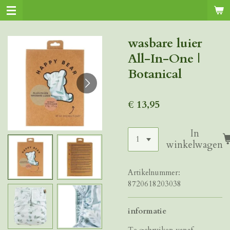
Ga
direct
naar
wasbare luier
de
All-In-One |
hoofdinhoud
Botanical
€ 13,95
In
winkelwagen
Artikelnummer:
8720618203038
informatie
Te gebruiken vanaf