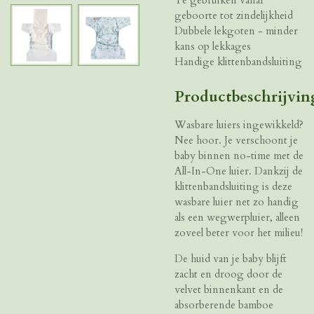
geboorte tot zindelijkheid
Dubbele lekgoten - minder
kans op lekkages
Handige klittenbandsluiting
Productbeschrijvin
Wasbare luiers ingewikkeld?
Nee hoor. Je verschoont je
baby binnen no-time met de
All-In-One luier. Dankzij de
klittenbandsluiting is deze
wasbare luier net zo handig
als een wegwerpluier, alleen
zoveel beter voor het milieu!
De huid van je baby blijft
zacht en droog door de
velvet binnenkant en de
absorberende bamboe