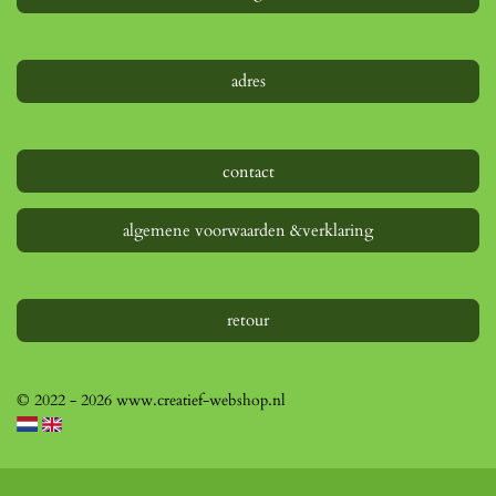
n
adres
contact
algemene voorwaarden &verklaring
retour
© 2022 - 2026 www.creatief-webshop.nl