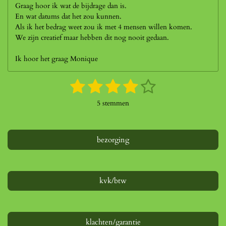
Graag hoor ik wat de bijdrage dan is.
En wat datums dat het zou kunnen.
Als ik het bedrag weet zou ik met 4 mensen willen komen.
We zijn creatief maar hebben dit nog nooit gedaan.
Ik hoor het graag Monique
1
2
3
4
5
S
R
t
a
s
s
s
s
s
e
5 stemmen
t
m
t
t
t
t
t
i
m
n
e
e
e
e
e
e
g
bezorging
n
r
r
r
r
r
:
4
r
r
r
r
s
e
e
e
e
t
kvk/btw
e
n
n
n
n
r
r
e
klachten/garantie