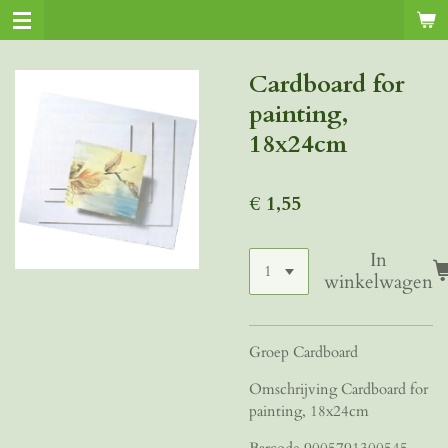
Ga
direct
naar
Cardboard for
de
painting,
hoofdinhoud
18x24cm
€ 1,55
In
winkelwagen
Groep Cardboard
Omschrijving Cardboard for
painting, 18x24cm
Barcode 9005791300545