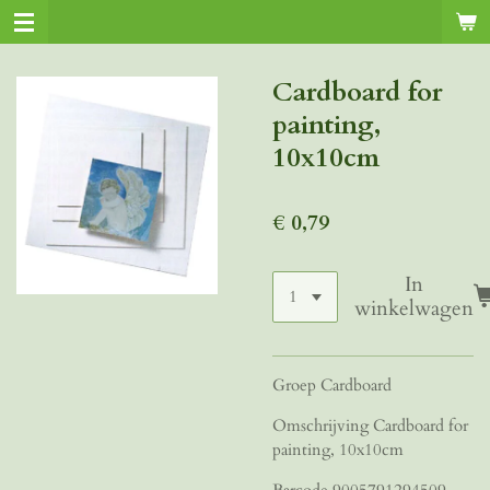
Ga
direct
naar
Cardboard for
de
painting,
hoofdinhoud
10x10cm
€ 0,79
In
winkelwagen
Groep Cardboard
Omschrijving Cardboard for
painting, 10x10cm
Barcode 9005791294509