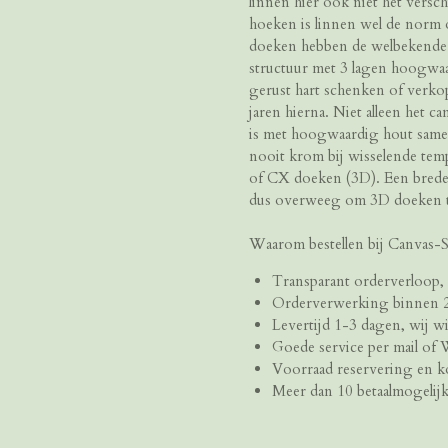
linnen hier ook niet het versc
hoeken is linnen wel de norm o
doeken hebben de welbekende 
structuur met 3 lagen hoogwa
gerust hart schenken of verkop
jaren hierna. Niet alleen het c
is met hoogwaardig hout samen
nooit krom bij wisselende te
of CX doeken (3D). Een breder
dus overweeg om 3D doeken t
Waarom bestellen bij Canvas-S
Transparant orderverloop, 
Orderverwerking binnen 24
Levertijd 1-3 dagen, wij wil
Goede service per mail of
Voorraad reservering en 
Meer dan 10 betaalmogelijk