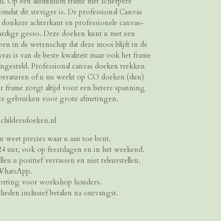
hil. Op een aluminium frame met scherpere
mdat dit steviger is. De professional Canvas
donkere achterkant en professionele canvas-
ardige gesso. Deze doeken kunt u met een
en in de wetenschap dat deze mooi blijft in de
anvas is van de beste kwaliteit maar ook het frame
gesteld. Professional canvas doeken trekken
mperaturen of u nu werkt op CO doeken (dun)
 frame zorgt altijd voor een betere spanning
e gebruiken voor grote afmetingen.
childersdoeken.nl
u weet precies waar u aan toe bent.
 uur, ook op feestdagen en in het weekend.
len u positief verrassen en niet teleurstellen.
 WhatsApp.
korting voor workshop houders.
heden inclusief betalen na ontvangst.