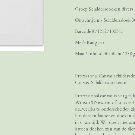
Groep Schildersdoeken divers
Omschrijving Schildersdoek 
Barcode 8712127102315
Merk Kangaro
Maat / Inhoud 30x30cm / 380gr
Professonal Canvas schildersdoe
Canvas-Schildersdoeken.nl
Professional canvas is vergeli
Winsor&Newton of Louvre Doe
nauwelijks te onderscheiden z
honderden katoenen doeken a
in 6 jaar tijd. Wij doen niet a
katoen doeken zijn van de alle