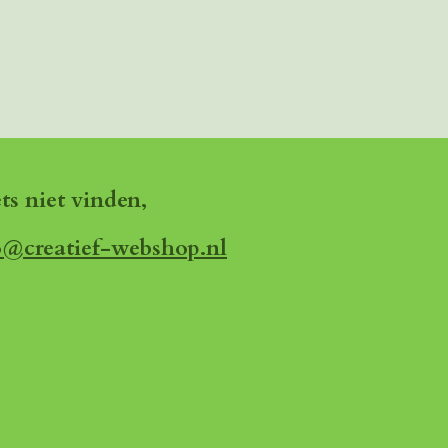
ets niet vinden,
o@creatief-webshop.nl