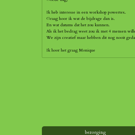
Ik heb interesse in een workshop powertex.
Graag hoor ik wat de bijdrage dan is.
En wat datums dat het zou kunnen.
Als ik het bedrag weet zou ik met 4 mensen wil
We zijn creatief maar hebben dit nog nooit geda
Ik hoor het graag Monique
R
a
t
i
n
g
:
4
s
t
e
bezorging
r