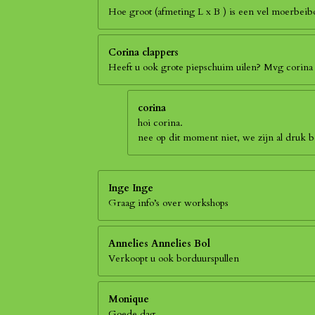
Hoe groot (afmeting L x B ) is een vel moerbei
Corina clappers
Heeft u ook grote piepschuim uilen? Mvg corina
corina
hoi corina.
nee op dit moment niet, we zijn al druk
Inge Inge
Graag info’s over workshops
Annelies Annelies Bol
Verkoopt u ook borduurspullen
Monique
Goede dag,