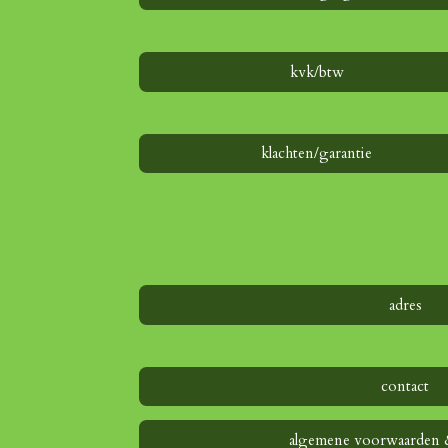
r
e
n
kvk/btw
klachten/garantie
adres
contact
algemene voorwaarden 