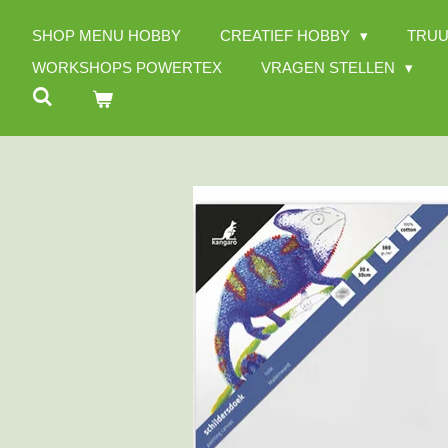
Ga
SHOP MENU HOBBY
CREATIEF HOBBY
TRUU
direct
naar
WORKSHOPS POWERTEX
VRAGEN STELLEN
de
hoofdinhoud