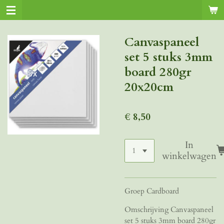
Ga
direct
naar
Canvaspaneel
de
set 5 stuks 3mm
hoofdinhoud
board 280gr
20x20cm
€ 8,50
In
winkelwagen
Groep Cardboard
Omschrijving Canvaspaneel
set 5 stuks 3mm board 280gr