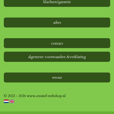
e
klachten/garantie
n
adres
contact
algemene voorwaarden &verklaring
retour
© 2022 - 2026 www.creatief-webshop.nl