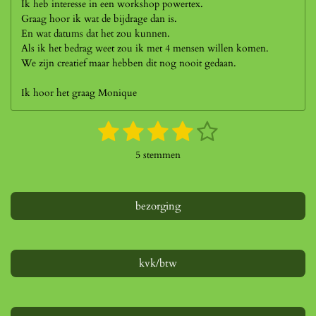
Ik heb interesse in een workshop powertex.
Graag hoor ik wat de bijdrage dan is.
En wat datums dat het zou kunnen.
Als ik het bedrag weet zou ik met 4 mensen willen komen.
We zijn creatief maar hebben dit nog nooit gedaan.
Ik hoor het graag Monique
1
2
3
4
5
S
R
t
a
s
s
s
s
s
e
5 stemmen
t
m
t
t
t
t
t
i
m
n
e
e
e
e
e
e
g
bezorging
n
r
r
r
r
r
:
4
r
r
r
r
s
e
e
e
e
t
kvk/btw
e
n
n
n
n
r
r