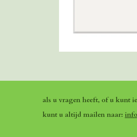
als u vragen heeft, of u kunt i
kunt u altijd mailen naar:
inf