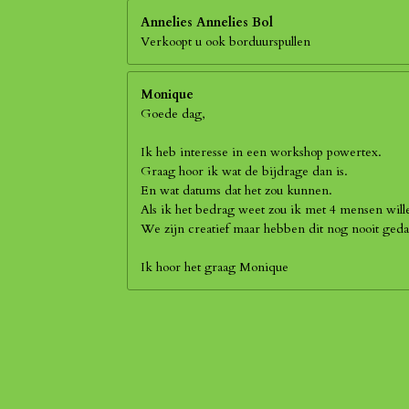
Annelies Annelies Bol
Verkoopt u ook borduurspullen
Monique
Goede dag,
Ik heb interesse in een workshop powertex.
Graag hoor ik wat de bijdrage dan is.
En wat datums dat het zou kunnen.
Als ik het bedrag weet zou ik met 4 mensen wil
We zijn creatief maar hebben dit nog nooit geda
Ik hoor het graag Monique
R
a
t
i
n
g