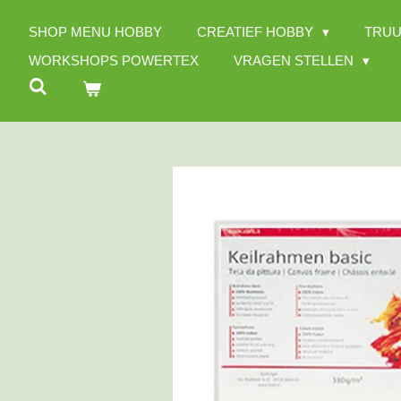
Ga
SHOP MENU HOBBY
CREATIEF HOBBY
TRUU
direct
naar
WORKSHOPS POWERTEX
VRAGEN STELLEN
de
hoofdinhoud