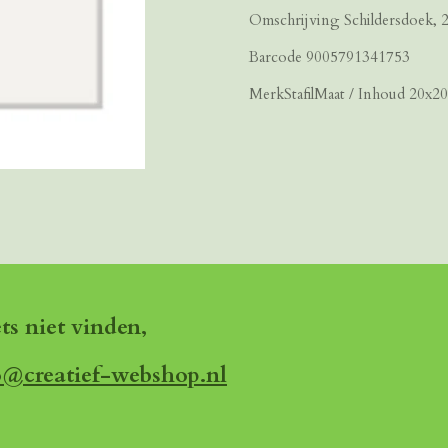
Omschrijving Schildersdoek,
Barcode 9005791341753
MerkStafilMaat / Inhoud 20x2
ets niet vinden,
o@creatief-webshop.nl