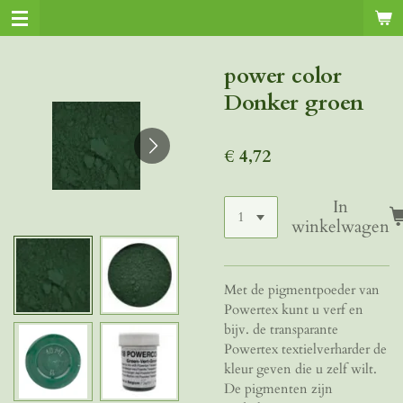
Ga
direct
naar
power color
de
Donker groen
hoofdinhoud
€ 4,72
In
winkelwagen
Met de pigmentpoeder van
Powertex kunt u verf en
bijv. de transparante
Powertex textielverharder de
kleur geven die u zelf wilt.
De pigmenten zijn