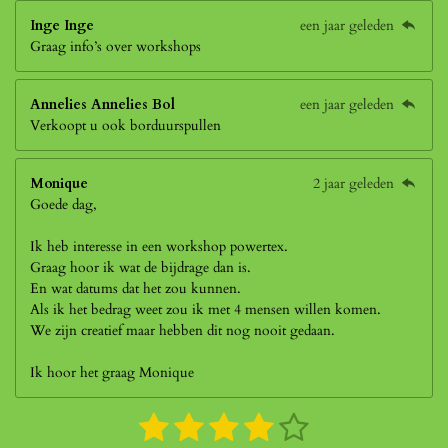
Inge Inge
een jaar geleden
Graag info’s over workshops
Annelies Annelies Bol
een jaar geleden
Verkoopt u ook borduurspullen
Monique
2 jaar geleden
Goede dag,
Ik heb interesse in een workshop powertex.
Graag hoor ik wat de bijdrage dan is.
En wat datums dat het zou kunnen.
Als ik het bedrag weet zou ik met 4 mensen willen komen.
We zijn creatief maar hebben dit nog nooit gedaan.
Ik hoor het graag Monique
1
2
3
4
5
S
R
t
a