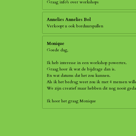
Graag info’s over workshops
Annelies Annelies Bol
Verkoopt u ook borduurspullen
Monique
Goede dag,
Ik heb interesse in een workshop powertex.
Graag hoor ik wat de bijdrage dan is.
En wat datums dat het zou kunnen.
Als ik het bedrag weet zou ik met 4 mensen wil
We zijn creatief maar hebben dit nog nooit geda
Ik hoor het graag Monique
R
a
t
i