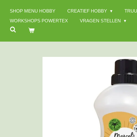
Ga
SHOP MENU HOBBY
CREATIEF HOBBY
TRUU
direct
naar
WORKSHOPS POWERTEX
VRAGEN STELLEN
de
hoofdinhoud