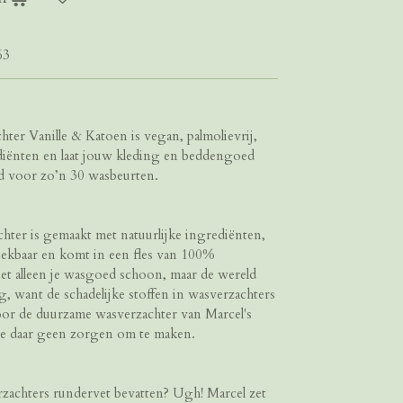
63
ter Vanille & Katoen is vegan, palmolievrij,
diënten en laat jouw kleding en beddengoed
oed voor zo’n 30 wasbeurten.
chter is gemaakt met natuurlijke ingrediënten,
ekbaar en komt in een fles van 100%
niet alleen je wasgoed schoon, maar de wereld
g, want de schadelijke stoffen in wasverzachters
oor de duurzame wasverzachter van Marcel's
 je daar geen zorgen om te maken.
rzachters rundervet bevatten? Ugh! Marcel zet