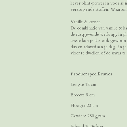
liever plant-power in voor zij
verzorgende stoffen. Waarom 
Vanille & katoen
De combinatie van vanille & k
de rustgevende werking. In pl
sessie kun je dus ook gewoon 
dus én relaxed aan je dag, én 
vloer te dweilen of de afwas t
Product specificaties
Lengte 12 cm
Breedte 9 cm
Hoogte
23 cm
Gewicht 750 gram
Inhoud 10.06 liter