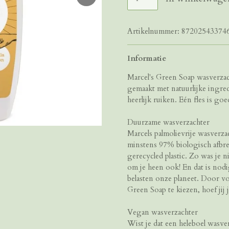
Artikelnummer:
87202543374
Informatie
Marcel's Green Soap wasverzach
gemaakt met natuurlijke ingre
heerlijk ruiken. Eén fles is g
Duurzame wasverzachter
Marcels palmolievrije wasverza
minstens 97% biologisch afbre
gerecycled plastic. Zo was je 
om je heen ook! En dat is nodi
belasten onze planeet. Door v
Green Soap te kiezen, hoef jij
Vegan wasverzachter
Wist je dat een heleboel wasve