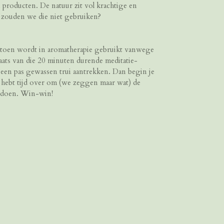
n producten. De natuur zit vol krachtige en
zouden we die niet gebruiken?
atoen wordt in aromatherapie gebruikt vanwege
aats van die 20 minuten durende meditatie-
een pas gewassen trui aantrekken. Dan begin je
je hebt tijd over om (we zeggen maar wat) de
e doen. Win-win!