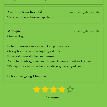
Annelies Annelies Bol
een jaar geleden
Verkoopt u ook borduurspullen
Monique
2 jaar geleden
Goede dag,
Ik heb interesse in een workshop powertex.
Graag hoor ik wat de bijdrage dan is.
En wat datums dat het zou kunnen.
Als ik het bedrag weet zou ik met 4 mensen willen komen.
We zijn creatief maar hebben dit nog nooit gedaan.
Ik hoor het graag Monique
1
2
3
4
5
S
R
t
a
s
s
s
s
s
e
5 stemmen
t
m
t
t
t
t
t
i
m