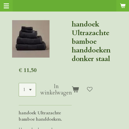
Ga
direct
naar
handoek
de
Ultrazachte
hoofdinhoud
bamboe
handdoeken
donker staal
€ 11,50
In
winkelwagen
handoek Ultrazachte
bamboe handdoeken.