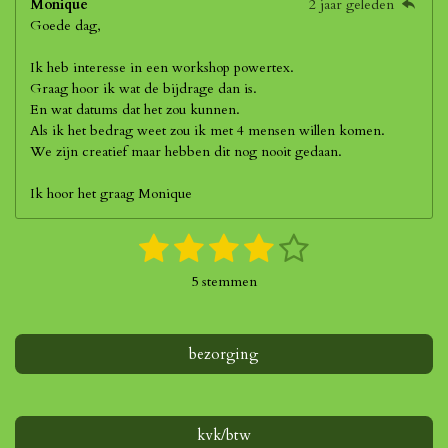
Monique
2 jaar geleden
Goede dag,
Ik heb interesse in een workshop powertex.
Graag hoor ik wat de bijdrage dan is.
En wat datums dat het zou kunnen.
Als ik het bedrag weet zou ik met 4 mensen willen komen.
We zijn creatief maar hebben dit nog nooit gedaan.
Ik hoor het graag Monique
1
2
3
4
5
S
R
t
a
s
s
s
s
s
e
5 stemmen
t
m
t
t
t
t
t
i
m
n
e
e
e
e
e
e
g
bezorging
n
r
r
r
r
r
:
4
r
r
r
r
s
e
e
e
e
t
kvk/btw