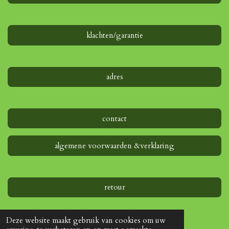
e
n
n
n
n
r
r
e
klachten/garantie
n
adres
contact
algemene voorwaarden &verklaring
retour
Deze website maakt gebruik van cookies om uw
© 2022 - 2026 www.creatief-webshop.nl