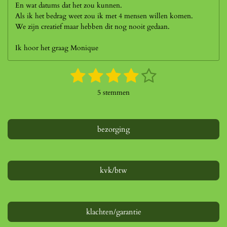
En wat datums dat het zou kunnen.
Als ik het bedrag weet zou ik met 4 mensen willen komen.
We zijn creatief maar hebben dit nog nooit gedaan.
Ik hoor het graag Monique
1
2
3
4
5
S
R
t
a
s
s
s
s
s
e
5 stemmen
t
m
t
t
t
t
t
i
m
n
e
e
e
e
e
e
g
bezorging
n
r
r
r
r
r
:
4
r
r
r
r
s
e
e
e
e
t
kvk/btw
e
n
n
n
n
r
r
e
klachten/garantie
n