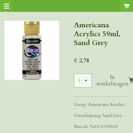
Ga
direct
naar
Americana
de
Acrylics 59ml,
hoofdinhoud
Sand Grey
€ 2,78
In
winkelwagen
Groep: Americana Acrylics
Omschrijving: Sand Grey
Barcod: 766218109859