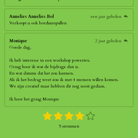
Annelies Annelies Bol
een jaar geleden
Verkoopt u ook borduurspullen
Monique
2 jaar geleden
Goede dag,
Ik heb interesse in een workshop powertex.
Graag hoor ik wat de bijdrage dan is.
En wat datums dat het zou kunnen.
Als ik het bedrag weet zou ik met 4 mensen willen komen.
We zijn creatief maar hebben dit nog nooit gedaan.
Ik hoor het graag Monique
1
2
3
4
5
S
R
t
a
s
s
s
s
s
e
5 stemmen
t
m
t
t
t
t
t
i
m