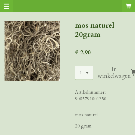
Ga
direct
naar
mos naturel
de
20gram
hoofdinhoud
€ 2,90
In
winkelwagen
Artikelnummer:
9005791001350
mos naturel
20 gram