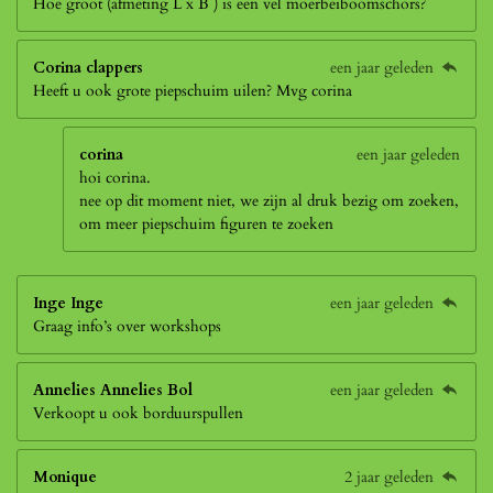
Hoe groot (afmeting L x B ) is een vel moerbeiboomschors?
Corina clappers
een jaar geleden
Heeft u ook grote piepschuim uilen? Mvg corina
corina
een jaar geleden
hoi corina.
nee op dit moment niet, we zijn al druk bezig om zoeken,
om meer piepschuim figuren te zoeken
Inge Inge
een jaar geleden
Graag info’s over workshops
Annelies Annelies Bol
een jaar geleden
Verkoopt u ook borduurspullen
Monique
2 jaar geleden