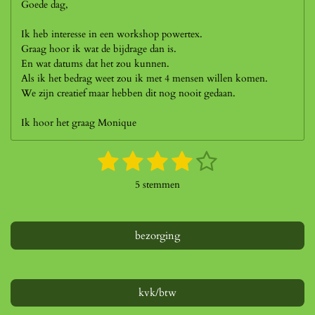
Goede dag,
Ik heb interesse in een workshop powertex.
Graag hoor ik wat de bijdrage dan is.
En wat datums dat het zou kunnen.
Als ik het bedrag weet zou ik met 4 mensen willen komen.
We zijn creatief maar hebben dit nog nooit gedaan.
Ik hoor het graag Monique
1
2
3
4
5
S
R
t
a
s
s
s
s
s
e
5 stemmen
t
m
t
t
t
t
t
i
m
n
e
e
e
e
e
e
g
bezorging
n
r
r
r
r
r
:
4
r
r
r
r
s
e
e
e
e
t
kvk/btw
e