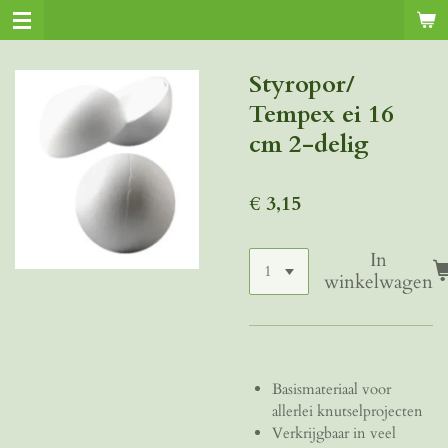
Ga
direct
naar
Styropor/
de
Tempex ei 16
hoofdinhoud
cm 2-delig
€ 3,15
In
winkelwagen
Basismateriaal voor
allerlei knutselprojecten
Verkrijgbaar in veel