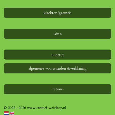
n
n
n
n
r
r
e
klachten/garantie
n
adres
contact
algemene voorwaarden &verklaring
retour
© 2022 - 2026 www.creatief-webshop.nl