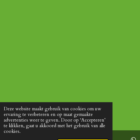
Deze website maakt gebruik van cookies om uw
ervaring te verbeteren en op maat gemaakte
advertenties weer te geven. Door op ‘Accepteren’
te klikken, gaat u akkoord met het gebruik van alle
cookies.