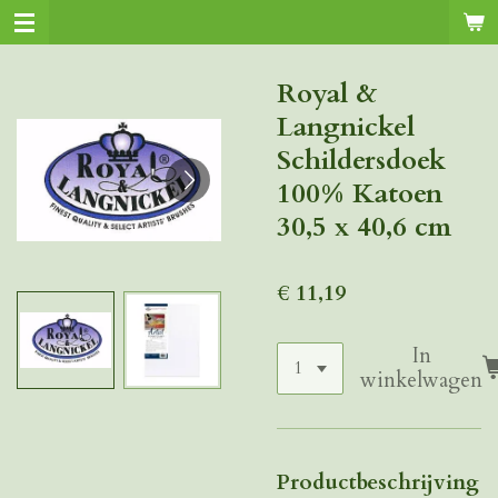
Ga
direct
naar
Royal &
de
Langnickel
hoofdinhoud
Schildersdoek
100% Katoen
30,5 x 40,6 cm
€ 11,19
In
winkelwagen
Productbeschrijving