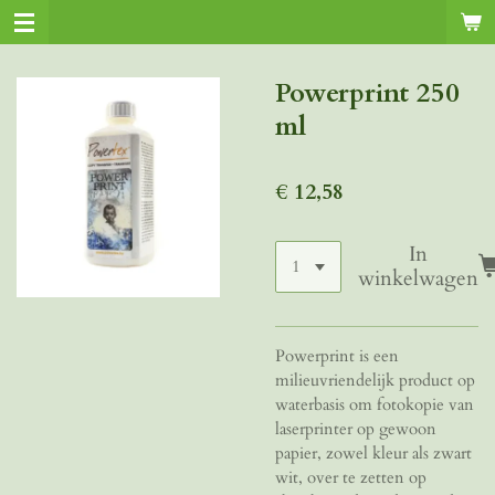
Ga
direct
naar
Powerprint 250
de
ml
hoofdinhoud
€ 12,58
In
winkelwagen
Powerprint is een
milieuvriendelijk product op
waterbasis om fotokopie van
laserprinter op gewoon
papier, zowel kleur als zwart
wit, over te zetten op