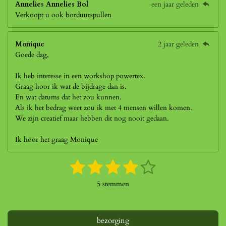
Annelies Annelies Bol
een jaar geleden
Verkoopt u ook borduurspullen
Monique
2 jaar geleden
Goede dag,
Ik heb interesse in een workshop powertex.
Graag hoor ik wat de bijdrage dan is.
En wat datums dat het zou kunnen.
Als ik het bedrag weet zou ik met 4 mensen willen komen.
We zijn creatief maar hebben dit nog nooit gedaan.
Ik hoor het graag Monique
1
2
3
4
5
S
R
t
a
s
s
s
s
s
e
5 stemmen
t
m
t
t
t
t
t
i
m
n
e
e
e
e
e
e
g
bezorging
n