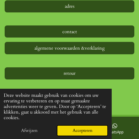
adres
contact
algemene voorwaarden &verklaring
retour
Deze website maakt gebruik van cookies om uw
© 2022 - 2026 www.creatief-webshop.nl
ervaring te verbeteren en op maat gemaakte
advertenties weer te geven. Door op ‘Accepteren’ te
klikken, gaat u akkoord met het gebruik van alle
cookies.
Afwijzen
Accepteren
E-mailadres
Facebook
WhatsApp