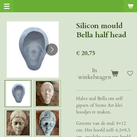
Ga
direct
naar
Silicon mould
de
Bella half head
hoofdinhoud
€ 20,75
In
winkelwagen
Halve mal Bella om zelf
gipsen of Stone Art klei
hoodjes te maken.
Grootte van de mal: 8×12
cm. Het hoofd zelf: 6,5×9,5
cm, geschikt voor een beeld