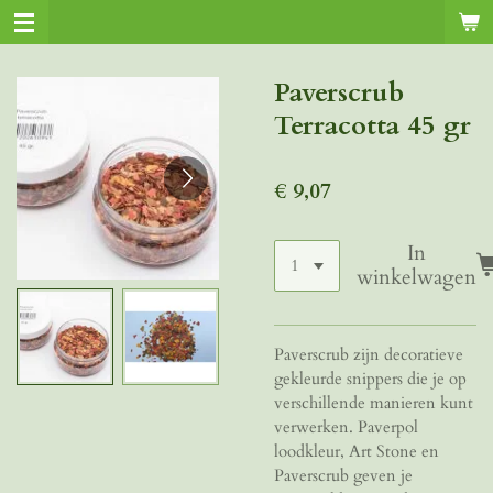
Ga
direct
naar
Paverscrub
de
Terracotta 45 gr
hoofdinhoud
€ 9,07
In
winkelwagen
Paverscrub zijn decoratieve
gekleurde snippers die je op
verschillende manieren kunt
verwerken. Paverpol
loodkleur, Art Stone en
Paverscrub geven je