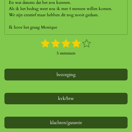
En wat datums dat het zou kunnen.
Als ik het bedrag weet zou ik met 4 mensen willen komen.
We zijn creatief maar hebben dit nog nooit gedaan.
Ik hoor het graag Monique
1
2
3
4
5
S
R
t
a
s
s
s
s
s
e
5 stemmen
t
m
t
t
t
t
t
i
m
n
e
e
e
e
e
e
g
bezorging
n
r
r
r
r
r
:
4
r
r
r
r
s
e
e
e
e
t
kvk/btw
e
n
n
n
n
r
r
e
klachten/garantie
n