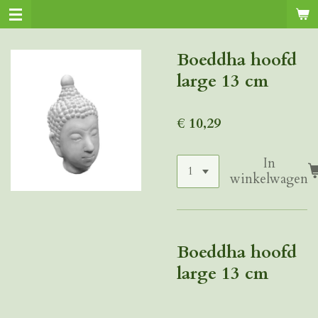
Ga
direct
naar
Boeddha hoofd
de
large 13 cm
hoofdinhoud
€ 10,29
In
winkelwagen
Boeddha hoofd
large 13 cm