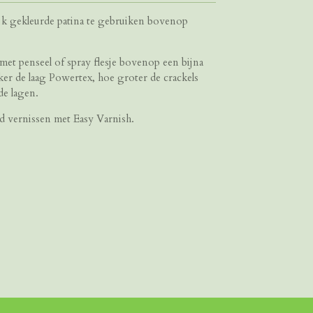
lijk gekleurde patina te gebruiken bovenop
met penseel of spray flesje bovenop een bijna
er de laag Powertex, hoe groter de crackels
de lagen.
ijd vernissen met Easy Varnish.