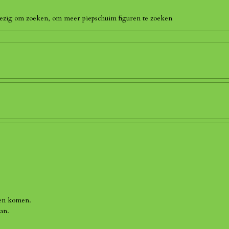
 bezig om zoeken, om meer piepschuim figuren te zoeken
len komen.
an.