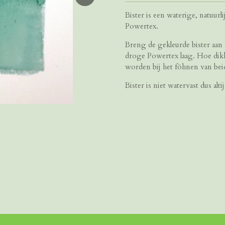
Bister is een waterige, natuur
Powertex.
Breng de gekleurde bister aan 
droge Powertex laag.
Hoe dikk
worden bij het föhnen van bei
Bister is niet watervast dus alt