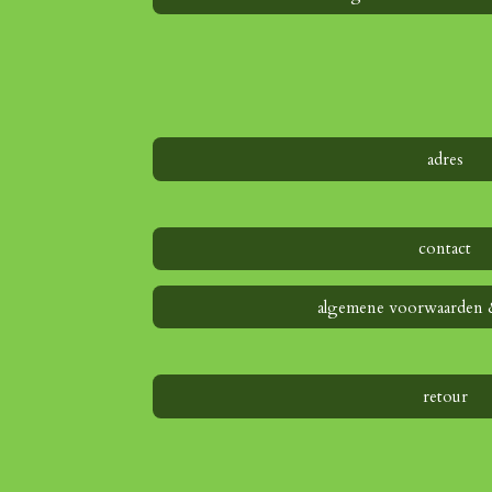
adres
contact
algemene voorwaarden 
retour