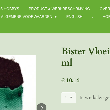
S HOBBYS
PRODUCT & WERKBESCHRIJVING
OVER
ALGEMENE VOORWAARDEN
ENGLISH
.
HOB
Bister Vloe
ml
€ 10,16
In winkelwage