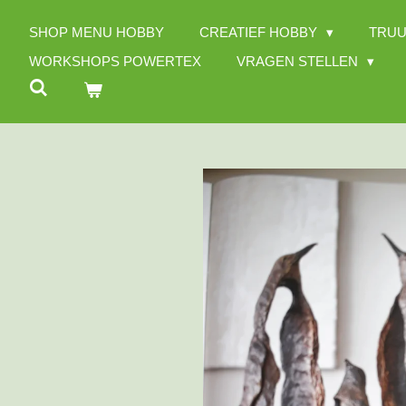
Ga
SHOP MENU HOBBY
CREATIEF HOBBY
TRUU
direct
naar
WORKSHOPS POWERTEX
VRAGEN STELLEN
de
hoofdinhoud