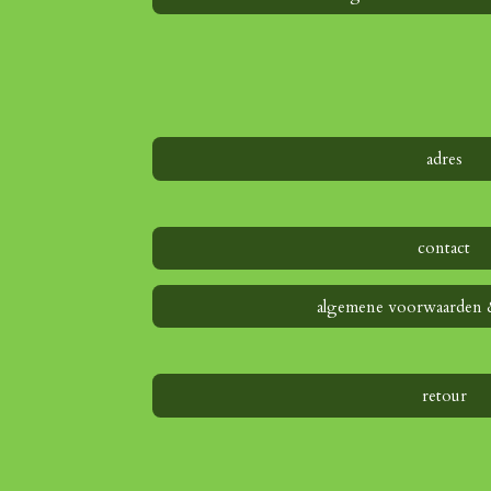
adres
contact
algemene voorwaarden 
retour