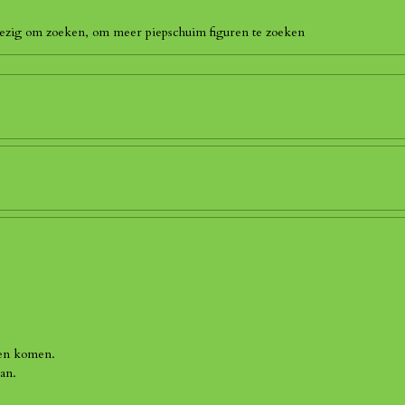
 bezig om zoeken, om meer piepschuim figuren te zoeken
len komen.
an.