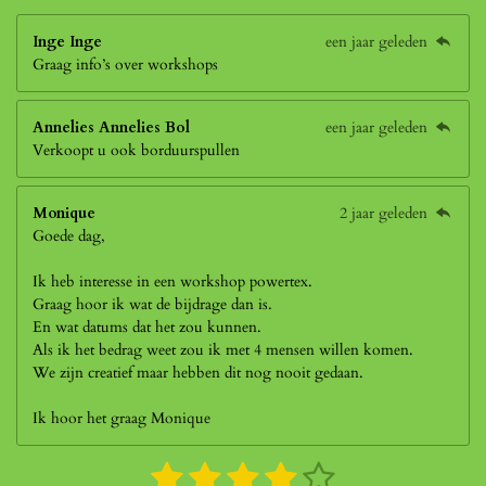
Inge Inge
een jaar geleden
Graag info’s over workshops
Annelies Annelies Bol
een jaar geleden
Verkoopt u ook borduurspullen
Monique
2 jaar geleden
Goede dag,
Ik heb interesse in een workshop powertex.
Graag hoor ik wat de bijdrage dan is.
En wat datums dat het zou kunnen.
Als ik het bedrag weet zou ik met 4 mensen willen komen.
We zijn creatief maar hebben dit nog nooit gedaan.
Ik hoor het graag Monique
1
2
3
4
5
S
R