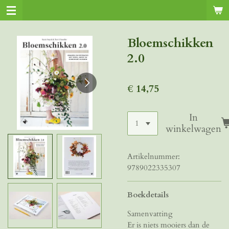
Ga
direct
naar
Bloemschikken
de
2.0
hoofdinhoud
€ 14,75
In
winkelwagen
Artikelnummer:
9789022335307
Boekdetails
Samenvatting
Er is niets mooiers dan de