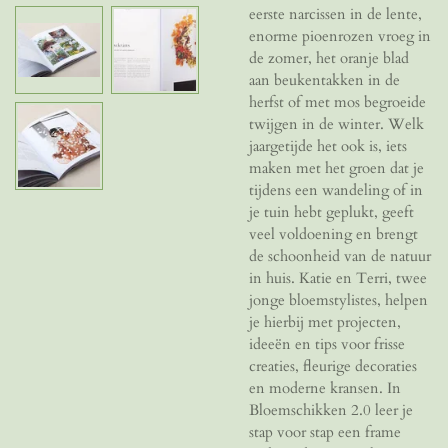
eerste narcissen in de lente,
enorme pioenrozen vroeg in
de zomer, het oranje blad
aan beukentakken in de
herfst of met mos begroeide
twijgen in de winter. Welk
jaargetijde het ook is, iets
maken met het groen dat je
tijdens een wandeling of in
je tuin hebt geplukt, geeft
veel voldoening en brengt
de schoonheid van de natuur
in huis. Katie en Terri, twee
jonge bloemstylistes, helpen
je hierbij met projecten,
ideeën en tips voor frisse
creaties, fleurige decoraties
en moderne kransen. In
Bloemschikken 2.0 leer je
stap voor stap een frame