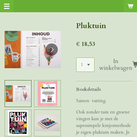
Ga
direct
naar
Pluktuin
de
hoofdinhoud
€ 18,53
In
winkelwagen
Boekdetails
Samen vatting
Ook zonder tuin en groene
vingers kun je met de
supersimpele kistjesmethode
je eigen pluktuin maken. Je