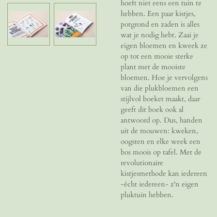
hoeft niet eens een tuin te
hebben. Een paar kistjes,
potgrond en zaden is alles
wat je nodig hebt. Zaai je
eigen bloemen en kweek ze
op tot een mooie sterke
plant met de mooiste
bloemen. Hoe je vervolgens
van die plukbloemen een
stijlvol boeket maakt, daar
geeft dit boek ook al
antwoord op. Dus, handen
uit de mouwen: kweken,
oogsten en elke week een
bos moois op tafel. Met de
revolutionaire
kistjesmethode kan iedereen
-écht iedereen- z'n eigen
pluktuin hebben.